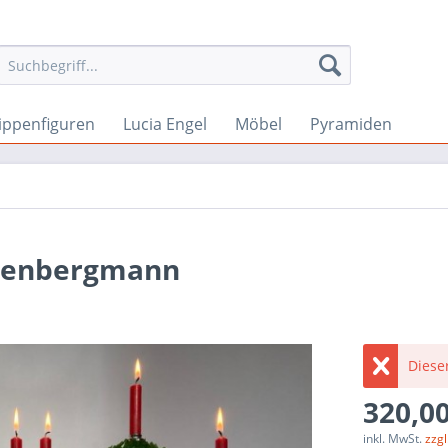
ippenfiguren
Lucia Engel
Möbel
Pyramiden
ogenbergmann
Dieser
320,00
inkl. MwSt.
zzg